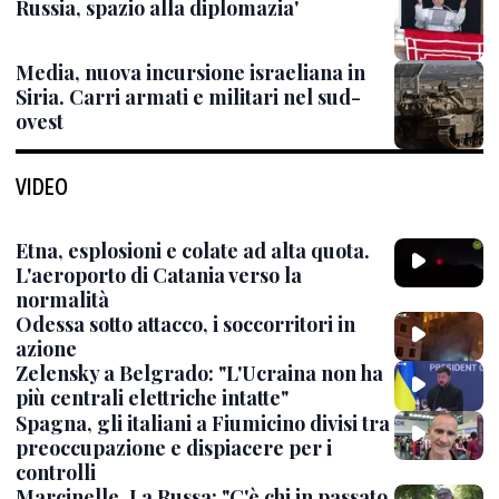
Russia, spazio alla diplomazia'
Media, nuova incursione israeliana in
Siria. Carri armati e militari nel sud-
ovest
VIDEO
Etna, esplosioni e colate ad alta quota.
L'aeroporto di Catania verso la
normalità
Odessa sotto attacco, i soccorritori in
azione
Zelensky a Belgrado: "L'Ucraina non ha
più centrali elettriche intatte"
Spagna, gli italiani a Fiumicino divisi tra
preoccupazione e dispiacere per i
controlli
Marcinelle, La Russa: "C'è chi in passato