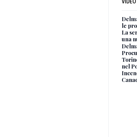
VIDEO
Delma
le pro
La ser
una n
Delma
Procur
Torino
nel P
Incend
Canad