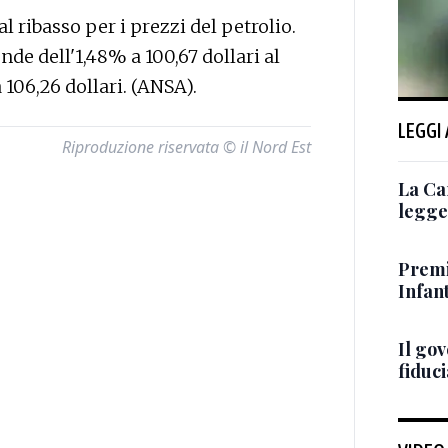
ribasso per i prezzi del petrolio.
nde dell'1,48% a 100,67 dollari al
 106,26 dollari. (ANSA).
LEGGI
Riproduzione riservata © il Nord Est
La Ca
legge 
Premi
Infant
Il go
fiduci