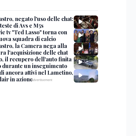
stro, negato l'uso delle chat:
teste di Avs e M5s
ie tv "Ted Lasso" torna con
uova squadra di calcio
stro, la Camera nega alla
a l'acquisizione delle chat
, il recupero dell'auto finita
o durante un inseguimento
i ancora attivi nel Lametino,
air in azione