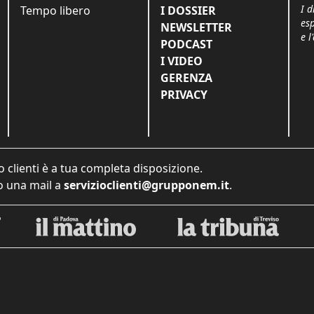
I d
Tempo libero
I DOSSIER
es
NEWSLETTER
e l
PODCAST
I VIDEO
GERENZA
PRIVACY
o clienti è a tua completa disposizione.
 una mail a
servizioclienti@grupponem.it
.