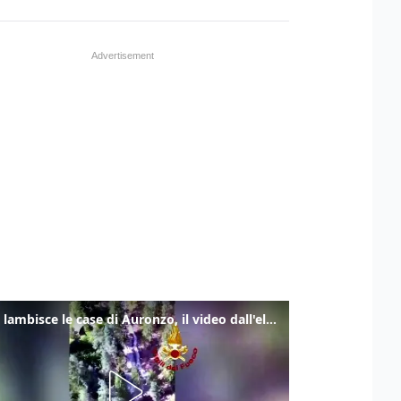
Frana lambisce le case di Auronzo, il video dall'elicottero dei vigili del fuoco