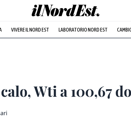
A
VIVERE IL NORD EST
LABORATORIO NORD EST
CAMBIO
 calo, Wti a 100,67 do
ari