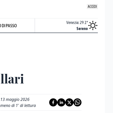
ACCEDI
Udine
:
30.7
°
Venezia
:
29.1
°
 DI PASSO
Sereno
Sereno
llari
13 maggio 2026
meno di 1' di lettura