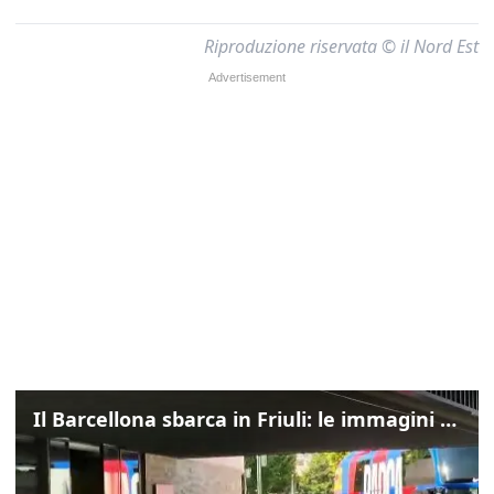
Riproduzione riservata © il Nord Est
Il Barcellona sbarca in Friuli: le immagini dell'arrivo in albergo