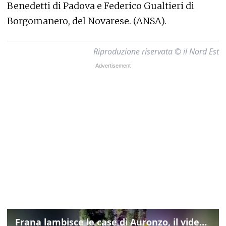
Benedetti di Padova e Federico Gualtieri di
Borgomanero, del Novarese. (ANSA).
Riproduzione riservata © il Nord Est
Frana lambisce le case di Auronzo, il video dall'elicottero dei vigili del fuoco