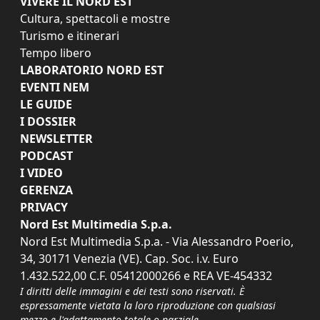
VIVERE IL NORD EST
Cultura, spettacoli e mostre
Turismo e itinerari
Tempo libero
LABORATORIO NORD EST
EVENTI NEM
LE GUIDE
I DOSSIER
NEWSLETTER
PODCAST
I VIDEO
GERENZA
PRIVACY
Nord Est Multimedia S.p.a.
Nord Est Multimedia S.p.a. - Via Alessandro Poerio,
34, 30171 Venezia (VE). Cap. Soc. i.v. Euro
1.432.522,00 C.F. 05412000266 e REA VE-454332
I diritti delle immagini e dei testi sono riservati. È
espressamente vietata la loro riproduzione con qualsiasi
mezzo e l'adattamento totale o parziale.