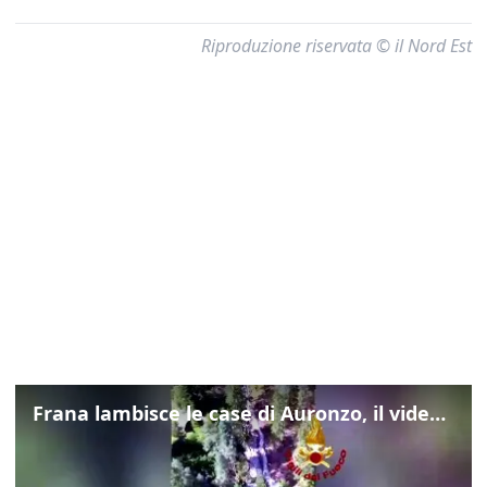
Riproduzione riservata © il Nord Est
Frana lambisce le case di Auronzo, il video dall'elicottero dei vigili del fuoco