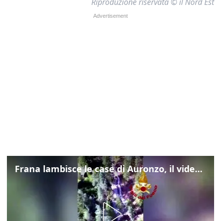
Riproduzione riservata © il Nord Est
Frana lambisce le case di Auronzo, il video dall'elicottero dei vigili del fuoco