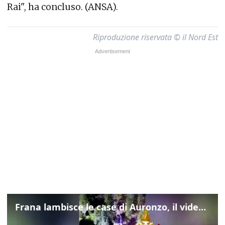
Rai", ha concluso. (ANSA).
Riproduzione riservata © il Nord Est
Frana lambisce le case di Auronzo, il video dall'elicottero dei vigili del fuoco