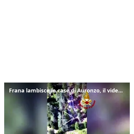
Frana lambisce le case di Auronzo, il video dall'elicottero dei vigili del fuoco