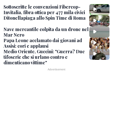
Sottoscritte le convenzioni Fibercop-
Invitalia, fibra ottica per 477 mila civici
Ditonellapiaga allo Spin Time di Roma
Nave mercantile colpita da un drone nel
Mar Nero
Papa Leone acclamato dai giovani ad
Assisi: cori e applausi
Medio Oriente, Guccini: "Guerra? Due
tifoserie che si urlano contro e
dimenticano vittime"