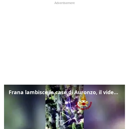
Frana lambisce le case di Auronzo, il video dall'elicottero dei vigili del fuoco