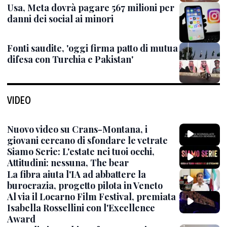
Usa, Meta dovrà pagare 567 milioni per
danni dei social ai minori
Fonti saudite, 'oggi firma patto di mutua
difesa con Turchia e Pakistan'
VIDEO
Nuovo video su Crans-Montana, i
giovani cercano di sfondare le vetrate
Siamo Serie: L'estate nei tuoi occhi,
Attitudini: nessuna, The bear
La fibra aiuta l'IA ad abbattere la
burocrazia, progetto pilota in Veneto
Al via il Locarno Film Festival, premiata
Isabella Rossellini con l'Excellence
Award