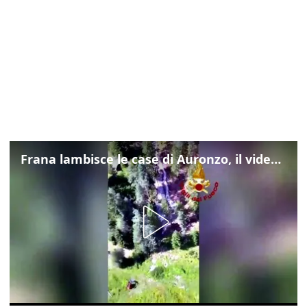
Frana lambisce le case di Auronzo, il video dall'elicottero dei vigili del fuoco