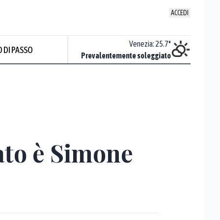
ACCEDI
Udine
:
24.5
°
Venezia
:
25.7
°
 DI PASSO
Piovoso
Prevalentemente soleggiato
Prev
ato è Simone