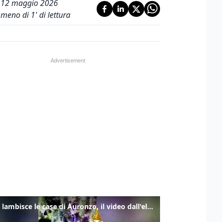
12 maggio 2026
meno di 1' di lettura
Frana lambisce le case di Auronzo, il video dall'elicottero dei vigili del fuoco