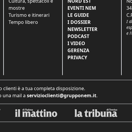
Cultura, spettacoli e
NORD EST
No
mostre
EVENTI NEM
34
Turismo e itinerari
LE GUIDE
C.
I d
Tempo libero
I DOSSIER
es
NEWSLETTER
e l
PODCAST
I VIDEO
GERENZA
PRIVACY
o clienti è a tua completa disposizione.
 una mail a
servizioclienti@grupponem.it
.