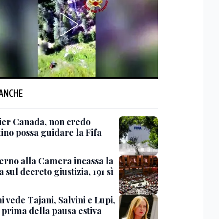
 ANCHE
er Canada, non credo
ino possa guidare la Fifa
verno alla Camera incassa la
a sul decreto giustizia, 191 sì
 vede Tajani, Salvini e Lupi,
 prima della pausa estiva