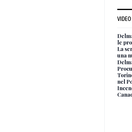
VIDEO
Delma
le pro
La ser
una n
Delma
Procur
Torino
nel P
Incend
Canad