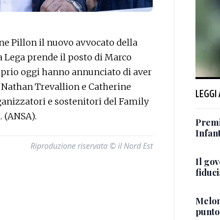
 Pillon il nuovo avvocato della
la Lega prende il posto di Marco
oprio oggi hanno annunciato di aver
i Nathan Trevallion e Catherine
LEGGI
ganizzatori e sostenitori del Family
a. (ANSA).
Premi
Infant
Riproduzione riservata © il Nord Est
Il go
fiduci
Meloni
punto