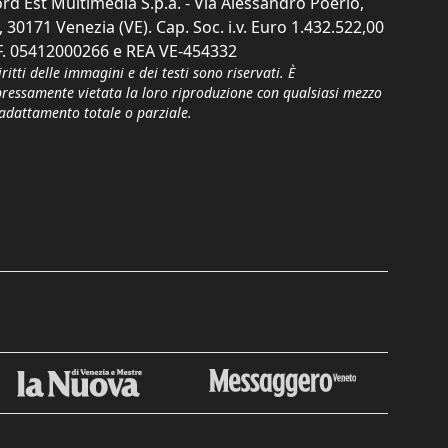
rd Est Multimedia S.p.a. - Via Alessandro Poerio,
, 30171 Venezia (VE). Cap. Soc. i.v. Euro 1.432.522,00
F. 05412000266 e REA VE-454332
iritti delle immagini e dei testi sono riservati. È
pressamente vietata la loro riproduzione con qualsiasi mezzo
'adattamento totale o parziale.