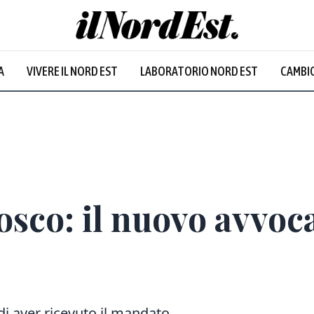
A
VIVERE IL NORD EST
LABORATORIO NORD EST
CAMBIO
osco: il nuovo avvoc
di aver ricevuto il mandato