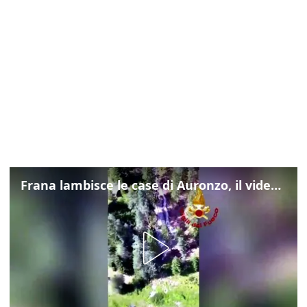
Frana lambisce le case di Auronzo, il video dall'elicottero dei vigili del fuoco