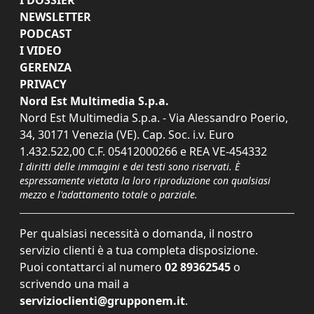
I DOSSIER
NEWSLETTER
PODCAST
I VIDEO
GERENZA
PRIVACY
Nord Est Multimedia S.p.a.
Nord Est Multimedia S.p.a. - Via Alessandro Poerio,
34, 30171 Venezia (VE). Cap. Soc. i.v. Euro
1.432.522,00 C.F. 05412000266 e REA VE-454332
I diritti delle immagini e dei testi sono riservati. È
espressamente vietata la loro riproduzione con qualsiasi
mezzo e l'adattamento totale o parziale.
Per qualsiasi necessità o domanda, il nostro
servizio clienti è a tua completa disposizione.
Puoi contattarci al numero
02 89362545
o
scrivendo una mail a
servizioclienti@grupponem.it
.