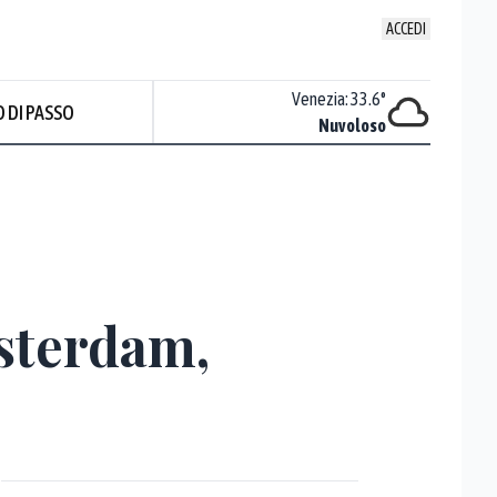
ACCEDI
Udine
:
26.7
°
Venezia
:
33.6
°
 DI PASSO
ente soleggiato
Nuvoloso
msterdam,