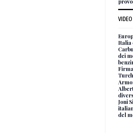
provo
VIDEO
Europe
Italia
Carbu
dei me
benzi
Firmat
Turch
Armon
Albert
diver
Joni S
italia
del m