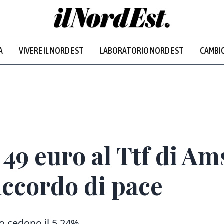
A
VIVERE IL NORD EST
LABORATORIO NORD EST
CAMBIO
Prevalentem
a 49 euro al Ttf di A
accordo di pace
no cedono il 5,24%