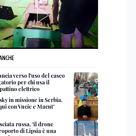
 ANCHE
ncia verso l'uso del casco
atorio per chi usa il
attino elettrico
ky in missione in Serbia,
qui con Vucic e Macut'
ciata russa, 'il drone
roporto di Lipsia è una