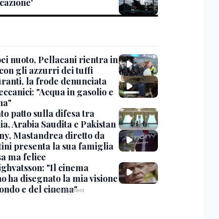
cazione'
i nuoto, Pellacani rientra in
 con gli azzurri dei tuffi
ranti, la frode denunciata
ccanici: "Acqua in gasolio e
na"
o patto sulla difesa tra
ia, Arabia Saudita e Pakistan
y, Mastandrea diretto da
ini presenta la sua famiglia
sa ma felice
ighvatsson: "Il cinema
no ha disegnato la mia visione
ondo e del cinema"