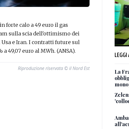
forte calo a 49 euro il gas
am sulla scia dell'ottimismo dei
Usa e Iran. I contratti future sul
% a 49,07 euro al MWh. (ANSA).
LEGGI
Riproduzione riservata © il Nord Est
La Fra
obblig
monop
Zelens
'collo
Ambas
all'ae