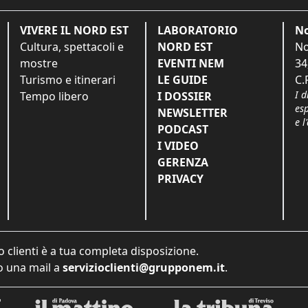
VIVERE IL NORD EST
LABORATORIO
No
Cultura, spettacoli e
NORD EST
No
mostre
EVENTI NEM
34
Turismo e itinerari
LE GUIDE
C.
I d
Tempo libero
I DOSSIER
es
NEWSLETTER
e l
PODCAST
I VIDEO
GERENZA
PRIVACY
o clienti è a tua completa disposizione.
 una mail a
servizioclienti@grupponem.it
.