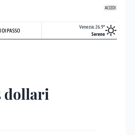
ACCEDI
Udine
:
25.7
°
Venezia
:
26.9
°
 DI PASSO
Sereno
Sereno
 dollari