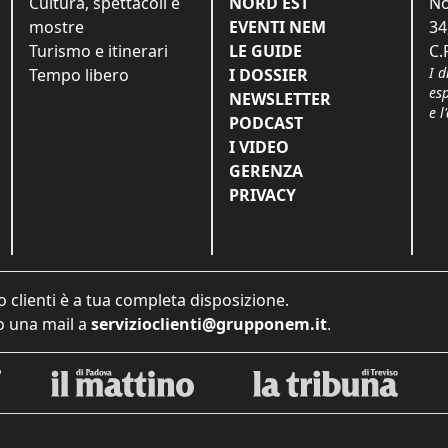
Cultura, spettacoli e
NORD EST
No
mostre
EVENTI NEM
34
Turismo e itinerari
LE GUIDE
C.
I d
Tempo libero
I DOSSIER
es
NEWSLETTER
e l
PODCAST
I VIDEO
GERENZA
PRIVACY
o clienti è a tua completa disposizione.
 una mail a
servizioclienti@grupponem.it
.