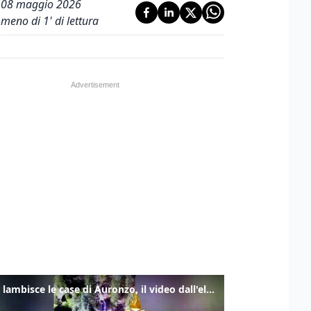
08 maggio 2026
meno di 1' di lettura
Frana lambisce le case di Auronzo, il video dall'elicottero dei vigili del fuoco