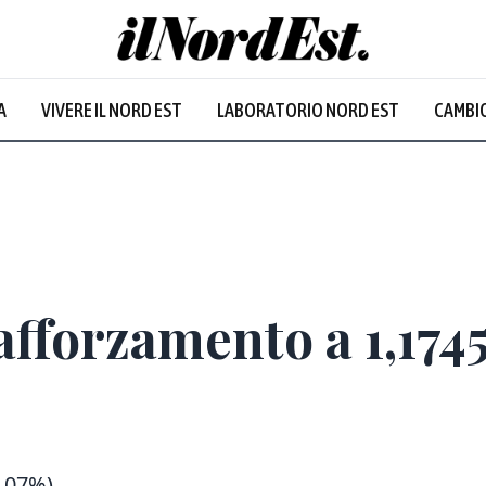
A
VIVERE IL NORD EST
LABORATORIO NORD EST
CAMBIO
afforzamento a 1,1745
0,07%)