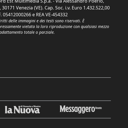
rd Est Multimedia S.p.a. - Via Alessandro Poerio,
, 30171 Venezia (VE). Cap. Soc. i.v. Euro 1.432.522,00
F. 05412000266 e REA VE-454332
iritti delle immagini e dei testi sono riservati. È
pressamente vietata la loro riproduzione con qualsiasi mezzo
'adattamento totale o parziale.