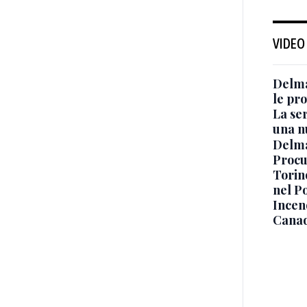
VIDEO
Delma
le pro
La ser
una n
Delma
Procur
Torino
nel P
Incend
Canad