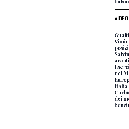
bolson
VIDEO
Gualti
Vimin
posizi
Salvi
avant
Eserci
nel M
Europe
Italia
Carbu
dei me
benzi