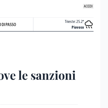
ACCEDI
Venezia
:
24.2
°
Trieste
:
25.2
°
 DI PASSO
ente soleggiato
Piovoso
ve le sanzioni