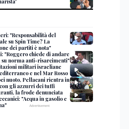
arista'
eri: "Responsabilità del
ale su Spin Time? La
one dei partiti è nota"
ni: "Roggero chiede di andare
i su norma anti-risarcimenti"
tazioni militari israeliane
editerraneo e nel Mar Rosso
i nuoto, Pellacani rientra in
 con gli azzurri dei tuffi
ranti, la frode denunciata
ccanici: "Acqua in gasolio e
na"