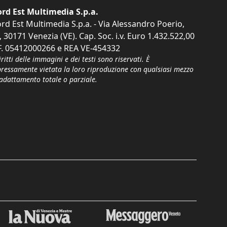
rd Est Multimedia S.p.a.
rd Est Multimedia S.p.a. - Via Alessandro Poerio,
, 30171 Venezia (VE). Cap. Soc. i.v. Euro 1.432.522,00
F. 05412000266 e REA VE-454332
iritti delle immagini e dei testi sono riservati. È
pressamente vietata la loro riproduzione con qualsiasi mezzo
'adattamento totale o parziale.