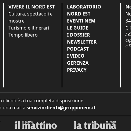
VIVERE IL NORD EST
LABORATORIO
No
Cultura, spettacoli e
NORD EST
No
mostre
EVENTI NEM
34
Turismo e itinerari
LE GUIDE
C.
I d
Tempo libero
I DOSSIER
es
NEWSLETTER
e l
PODCAST
I VIDEO
GERENZA
PRIVACY
o clienti è a tua completa disposizione.
 una mail a
servizioclienti@grupponem.it
.