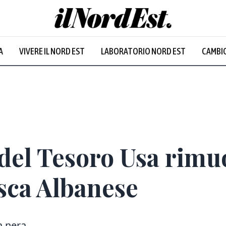
Udine
:
23.1
°
A
VIVERE IL NORD EST
LABORATORIO NORD EST
CAMBIO
Nuvoloso
Prevalentem
del Tesoro Usa rimuo
sca Albanese
ta nera