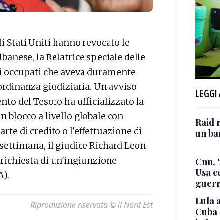
Stati Uniti hanno revocato le
banese, la Relatrice speciale delle
esi occupati che aveva duramente
ordinanza giudiziaria. Un avviso
LEGGI
nto del Tesoro ha ufficializzato la
n blocco a livello globale con
Raid r
arte di credito o l'effettuazione di
un bam
 settimana, il giudice Richard Leon
 richiesta di un'ingiunzione
Cnn, '
Usa ce
A).
guerr
Lula a
Riproduzione riservata © il Nord Est
Cuba 