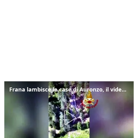
Frana lambisce le case di Auronzo, il video dall'elicottero dei vigili del fuoco