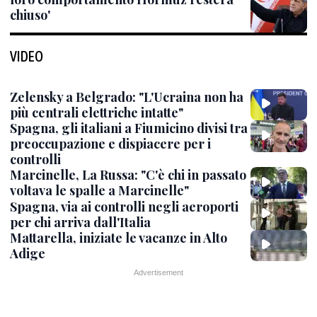
chiuso'
VIDEO
Zelensky a Belgrado: "L'Ucraina non ha
più centrali elettriche intatte"
Spagna, gli italiani a Fiumicino divisi tra
preoccupazione e dispiacere per i
controlli
Marcinelle, La Russa: "C'è chi in passato
voltava le spalle a Marcinelle"
Spagna, via ai controlli negli aeroporti
per chi arriva dall'Italia
Mattarella, iniziate le vacanze in Alto
Adige