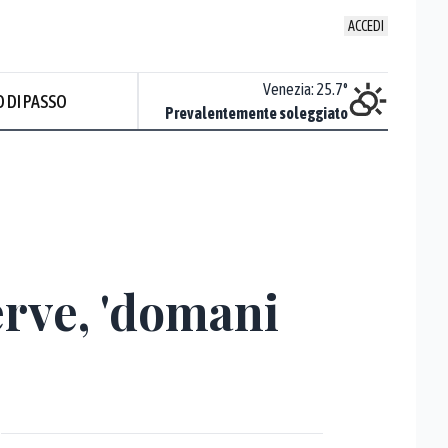
ACCEDI
Udine
:
24.5
°
Venezia
:
25.7
°
 DI PASSO
Piovoso
Prevalentemente soleggiato
Prev
erve, 'domani