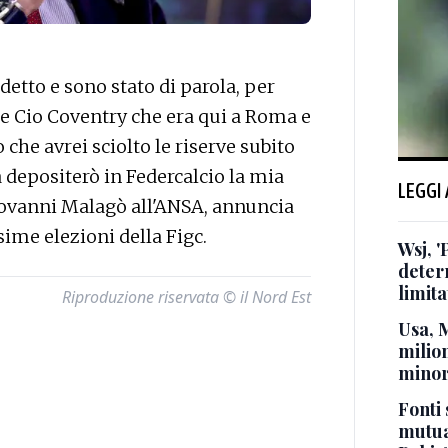
tto e sono stato di parola, per
te Cio Coventry che era qui a Roma e
he avrei sciolto le riserve subito
epositerò in Federcalcio la mia
LEGGI
iovanni Malagò all'ANSA, annuncia
sime elezioni della Figc.
Wsj, '
deter
limita
Riproduzione riservata © il Nord Est
Usa, 
milion
minor
Fonti 
mutua