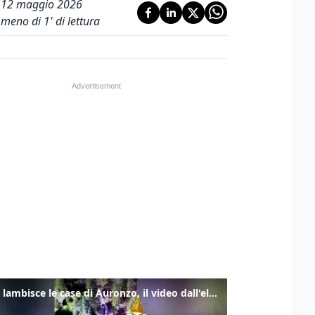
12 maggio 2026
meno di 1' di lettura
Frana lambisce le case di Auronzo, il video dall'elicottero dei vigili del fuoco