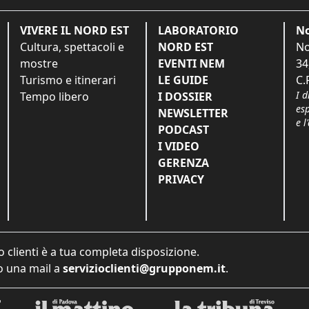
VIVERE IL NORD EST
LABORATORIO
No
Cultura, spettacoli e
NORD EST
No
mostre
EVENTI NEM
34
Turismo e itinerari
LE GUIDE
C.
I d
Tempo libero
I DOSSIER
es
NEWSLETTER
e l
PODCAST
I VIDEO
GERENZA
PRIVACY
o clienti è a tua completa disposizione.
 una mail a
servizioclienti@grupponem.it
.