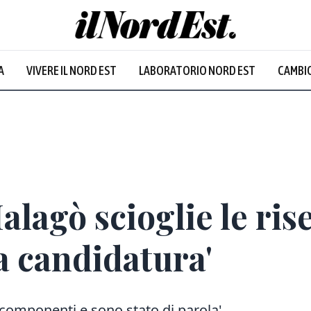
A
VIVERE IL NORD EST
LABORATORIO NORD EST
CAMBIO
alagò scioglie le ris
a candidatura'
 componenti e sono stato di parola'