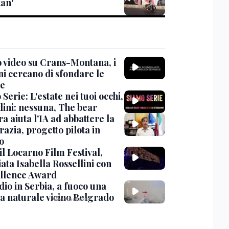
tan'
 video su Crans-Montana, i
ni cercano di sfondare le
te
Serie: L'estate nei tuoi occhi,
dini: nessuna, The bear
ra aiuta l'IA ad abbattere la
azia, progetto pilota in
o
 il Locarno Film Festival,
ata Isabella Rossellini con
ellence Award
io in Serbia, a fuoco una
va naturale vicino Belgrado