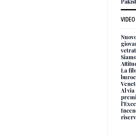
Pakis
VIDEO
Nuovo
giova
vetra
Siamo 
Attitu
La fib
burocr
Venet
Al via
premi
l'Exc
Incend
riser