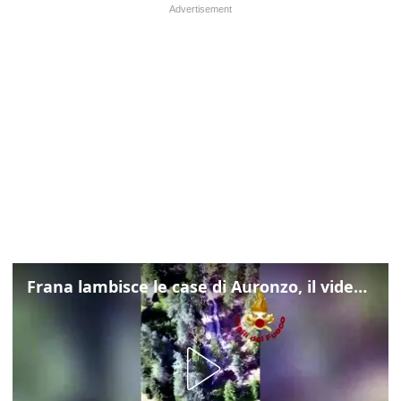
Frana lambisce le case di Auronzo, il video dall'elicottero dei vigili del fuoco