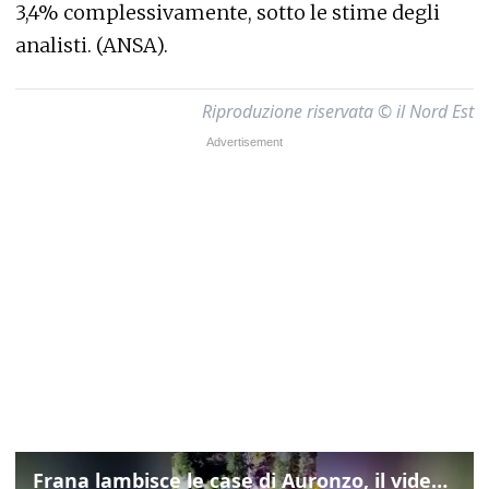
3,4% complessivamente, sotto le stime degli
analisti. (ANSA).
Riproduzione riservata © il Nord Est
Frana lambisce le case di Auronzo, il video dall'elicottero dei vigili del fuoco