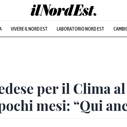
A
VIVERE IL NORD EST
LABORATORIO NORD EST
CAMBIO
edese per il Clima al
di pochi mesi: “Qui a