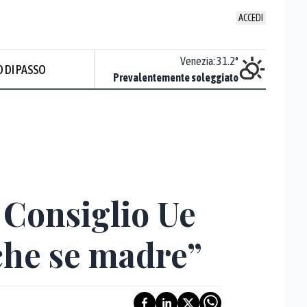
ACCEDI
Udine
:
32.5
°
Venezia
:
31.2
°
 DI PASSO
Nuvoloso
Prevalentemente soleggiato
Prev
 Consiglio Ue
nche se madre”