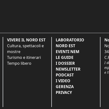
VIVERE IL NORD EST
LABORATORIO
No
Cultura, spettacoli e
NORD EST
No
mostre
EVENTI NEM
34
Turismo e itinerari
LE GUIDE
C.
I d
Tempo libero
I DOSSIER
es
NEWSLETTER
e l
PODCAST
I VIDEO
GERENZA
PRIVACY