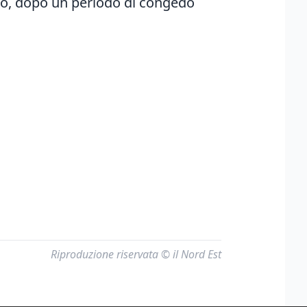
gno, dopo un periodo di congedo
Riproduzione riservata © il Nord Est