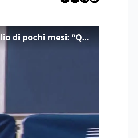
La ministra svedese per il Clima al Consiglio Ue con il figlio di pochi mesi: “Qui anche se madre”