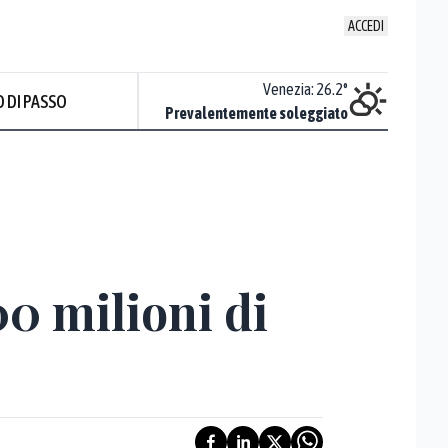
ACCEDI
Udine
:
26.4
°
Venezia
:
26.2
°
 DI PASSO
Sereno
Prevalentemente soleggiato
Prev
00 milioni di