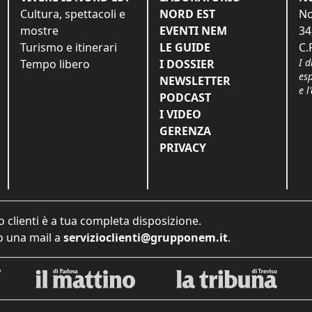
Cultura, spettacoli e
NORD EST
No
mostre
EVENTI NEM
34
Turismo e itinerari
LE GUIDE
C.
I d
Tempo libero
I DOSSIER
es
NEWSLETTER
e l
PODCAST
I VIDEO
GERENZA
PRIVACY
o clienti è a tua completa disposizione.
 una mail a
servizioclienti@grupponem.it
.