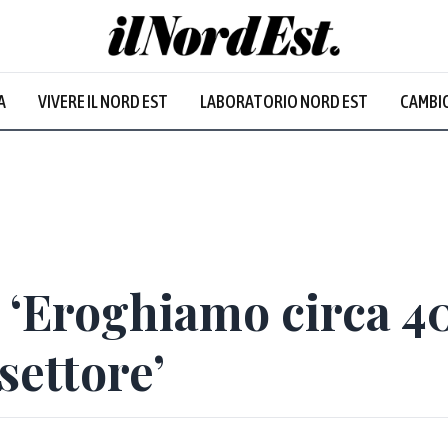
A
VIVERE IL NORD EST
LABORATORIO NORD EST
CAMBIO
, ‘Eroghiamo circa 4
settore’