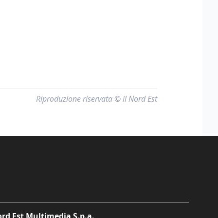
Riproduzione riservata © il Nord Est
rd Est Multimedia S.p.a.