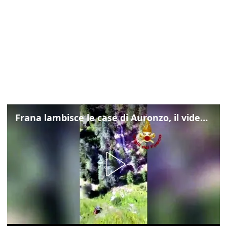
Frana lambisce le case di Auronzo, il video dall'elicottero dei vigili del fuoco