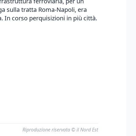
frastruttura ferroviaria, per un
ga sulla tratta Roma-Napoli, era
 In corso perquisizioni in più città.
Riproduzione riservata © il Nord Est