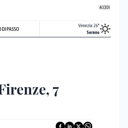
ACCEDI
Udine
:
24.7
°
Venezia
:
26
°
 DI PASSO
Sereno
Sereno
Firenze, 7