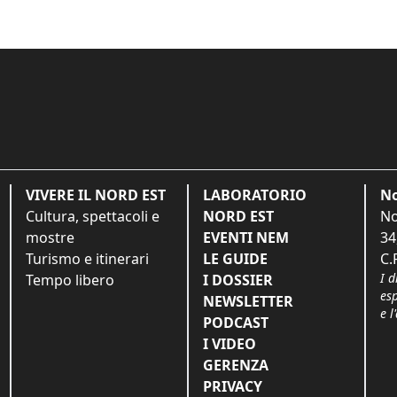
VIVERE IL NORD EST
LABORATORIO
No
Cultura, spettacoli e
NORD EST
No
mostre
EVENTI NEM
34
Turismo e itinerari
LE GUIDE
C.
I d
Tempo libero
I DOSSIER
es
NEWSLETTER
e l
PODCAST
I VIDEO
GERENZA
PRIVACY