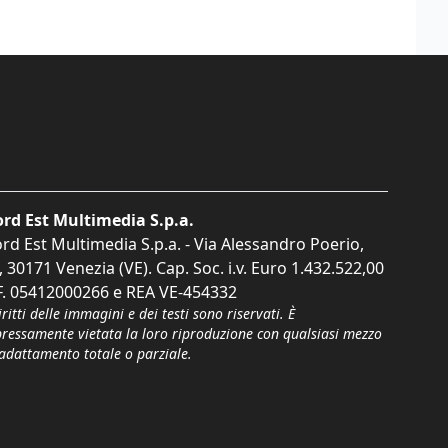
rd Est Multimedia S.p.a.
rd Est Multimedia S.p.a. - Via Alessandro Poerio,
, 30171 Venezia (VE). Cap. Soc. i.v. Euro 1.432.522,00
F. 05412000266 e REA VE-454332
iritti delle immagini e dei testi sono riservati. È
pressamente vietata la loro riproduzione con qualsiasi mezzo
'adattamento totale o parziale.