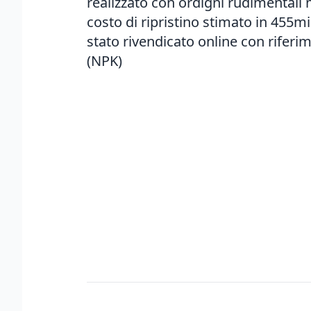
realizzato con ordigni rudimentali m
costo di ripristino stimato in 455m
stato rivendicato online con riferime
(NPK)