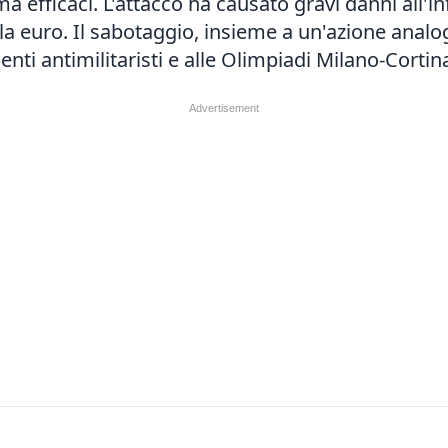
a efficaci. L'attacco ha causato gravi danni all'in
ila euro. Il sabotaggio, insieme a un'azione analo
nti antimilitaristi e alle Olimpiadi Milano-Cortina.