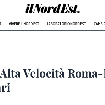
A
VIVERE IL NORD EST
LABORATORIO NORD EST
CAMBIO
'Alta Velocità Roma-
ri