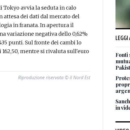
 Tokyo avvia la seduta in calo
n attesa dei dati dal mercato del
logia in franata. In apertura il
una variazione negativa dello 0,62%
LEGGI
435 punti. Sul fronte dei cambi lo
i 162,50, mentre si rivaluta sull'euro
Fonti 
mutua
Pakis
Riproduzione riservata © il Nord Est
Protes
propr
argen
Sanch
in vid