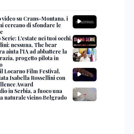
 video su Crans-Montana, i
ni cercano di sfondare le
te
Serie: L'estate nei tuoi occhi,
dini: nessuna, The bear
ra aiuta l'IA ad abbattere la
azia, progetto pilota in
o
 il Locarno Film Festival,
ata Isabella Rossellini con
ellence Award
io in Serbia, a fuoco una
va naturale vicino Belgrado