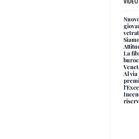
VIDEO
Nuovo
giova
vetra
Siamo 
Attitu
La fib
burocr
Venet
Al via
premi
l'Exc
Incend
riser