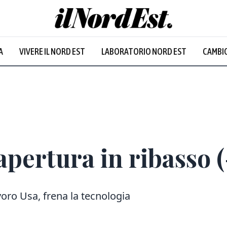
A
VIVERE IL NORD EST
LABORATORIO NORD EST
CAMBIO
apertura in ribasso 
voro Usa, frena la tecnologia