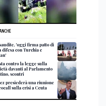
 ANCHE
saudite, 'oggi firma patto di
 difesa con Turchia e
tan'
ta contro la legge sulla
ietà davanti al Parlamento
tino, scontri
ez presiederà una riunione
eocall sulla crisi a Ceuta