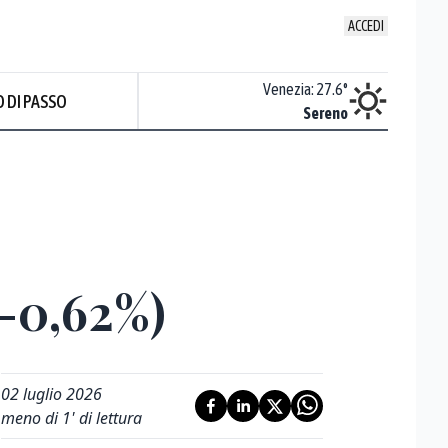
ACCEDI
Udine
:
27.7
°
Venezia
:
27.6
°
 DI PASSO
Nuvoloso
Sereno
(-0,62%)
02 luglio 2026
meno di 1' di lettura