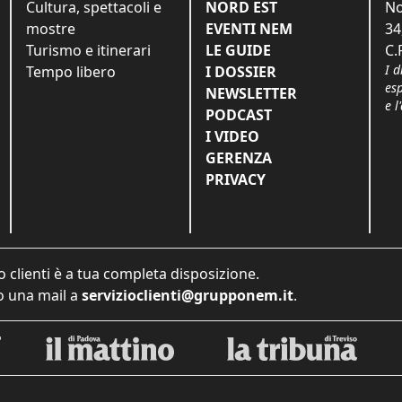
Cultura, spettacoli e
NORD EST
No
mostre
EVENTI NEM
34
Turismo e itinerari
LE GUIDE
C.
I d
Tempo libero
I DOSSIER
es
NEWSLETTER
e l
PODCAST
I VIDEO
GERENZA
PRIVACY
o clienti è a tua completa disposizione.
 una mail a
servizioclienti@grupponem.it
.