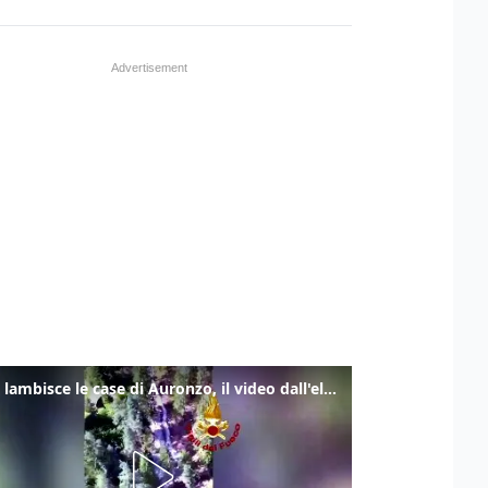
Frana lambisce le case di Auronzo, il video dall'elicottero dei vigili del fuoco