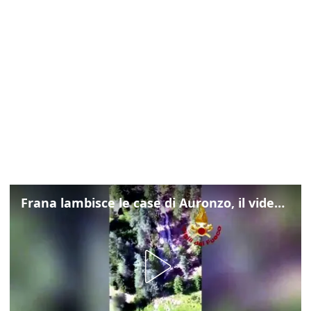
Frana lambisce le case di Auronzo, il video dall'elicottero dei vigili del fuoco