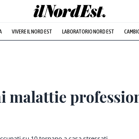
A
VIVERE IL NORD EST
LABORATORIO NORD EST
CAMBIO
ni malattie professio
ccupati su 10 tornano a casa stressati