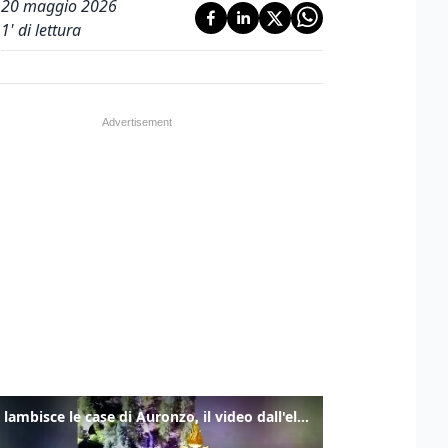
20 maggio 2026
1
' di lettura
Frana lambisce le case di Auronzo, il video dall'elicottero dei vigili del fuoco