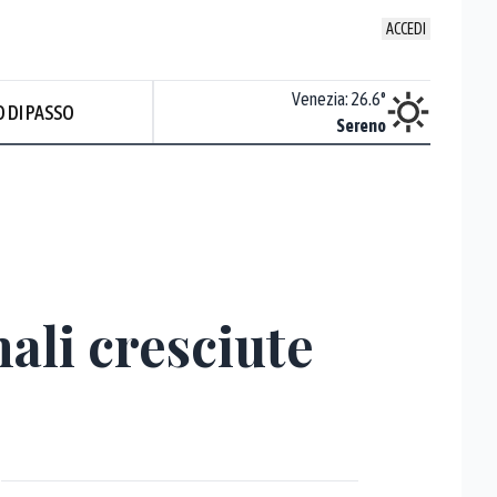
ACCEDI
Udine
:
25.2
°
Venezia
:
26.6
°
 DI PASSO
Sereno
Sereno
nali cresciute