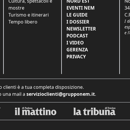
Cultura, spettacoli e
NORD EST
No
mostre
EVENTI NEM
34
Turismo e itinerari
LE GUIDE
C.
I d
Tempo libero
I DOSSIER
es
NEWSLETTER
e l
PODCAST
I VIDEO
GERENZA
PRIVACY
o clienti è a tua completa disposizione.
 una mail a
servizioclienti@grupponem.it
.