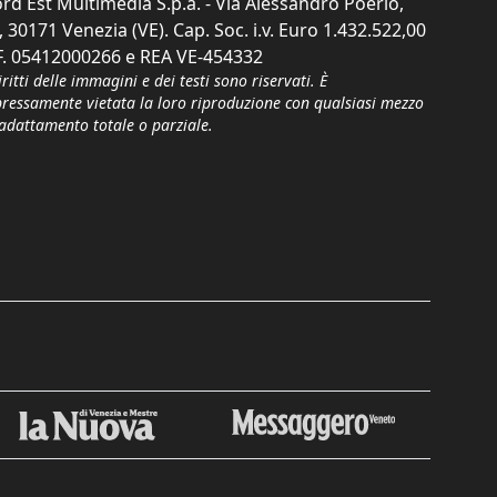
rd Est Multimedia S.p.a. - Via Alessandro Poerio,
, 30171 Venezia (VE). Cap. Soc. i.v. Euro 1.432.522,00
F. 05412000266 e REA VE-454332
iritti delle immagini e dei testi sono riservati. È
pressamente vietata la loro riproduzione con qualsiasi mezzo
'adattamento totale o parziale.