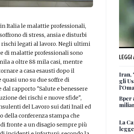
Italia le malattie professionali,
offrono di stress, ansia e disturbi
rischi legati al lavoro. Negli ultimi
ce di malattie professionali sono
LEGGI
la a oltre 88 mila casi, mentre
tornare a casa esausti dopo il
Iran,
 e quasi uno su due soffre di
gli U
l'Oma
 dal rapporto "Salute e benessere
uzione dei rischi e nuove sfide",
Bper a
miliar
sulenti del Lavoro sui dati Inail ed
so della conferenza stampa che
La Ca
o di fronte a un disagio sempre più
legge 
di incidenti e infortuni: secondo la