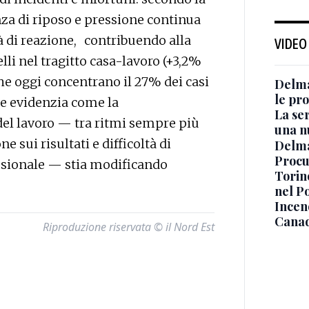
nza di riposo e pressione continua
à di reazione, contribuendo alla
VIDEO
lli nel tragitto casa-lavoro (+3,2%
che oggi concentrano il 27% dei casi
Delma
le pro
ine evidenzia come la
La ser
del lavoro — tra ritmi sempre più
una n
e sui risultati e difficoltà di
Delma
Procur
essionale — stia modificando
Torino
nel P
Incend
Canad
Riproduzione riservata © il Nord Est