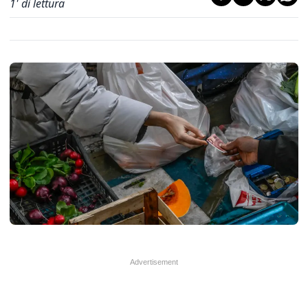
1
' di lettura