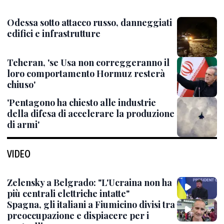
Odessa sotto attacco russo, danneggiati
edifici e infrastrutture
Teheran, 'se Usa non correggeranno il
loro comportamento Hormuz resterà
chiuso'
'Pentagono ha chiesto alle industrie
della difesa di accelerare la produzione
di armi'
VIDEO
Zelensky a Belgrado: "L'Ucraina non ha
più centrali elettriche intatte"
Spagna, gli italiani a Fiumicino divisi tra
preoccupazione e dispiacere per i