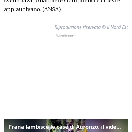
sventolavano bandiere statunitensi e cinesi e
applaudivano. (ANSA).
Riproduzione riservata © il Nord Est
Frana lambisce le case di Auronzo, il video dall'elicottero dei vigili del fuoco