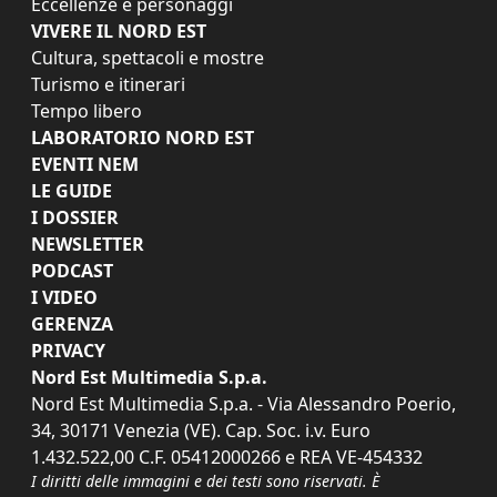
Eccellenze e personaggi
VIVERE IL NORD EST
Cultura, spettacoli e mostre
Turismo e itinerari
Tempo libero
LABORATORIO NORD EST
EVENTI NEM
LE GUIDE
I DOSSIER
NEWSLETTER
PODCAST
I VIDEO
GERENZA
PRIVACY
Nord Est Multimedia S.p.a.
Nord Est Multimedia S.p.a. - Via Alessandro Poerio,
34, 30171 Venezia (VE). Cap. Soc. i.v. Euro
1.432.522,00 C.F. 05412000266 e REA VE-454332
I diritti delle immagini e dei testi sono riservati. È