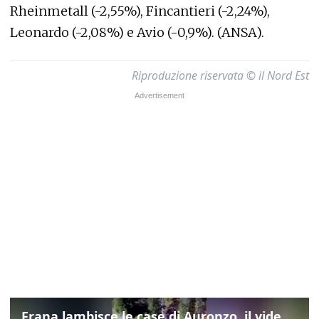
Rheinmetall (-2,55%), Fincantieri (-2,24%),
Leonardo (-2,08%) e Avio (-0,9%). (ANSA).
Riproduzione riservata © il Nord Est
Frana lambisce le case di Auronzo, il video dall'elicottero dei vigili del fuoco