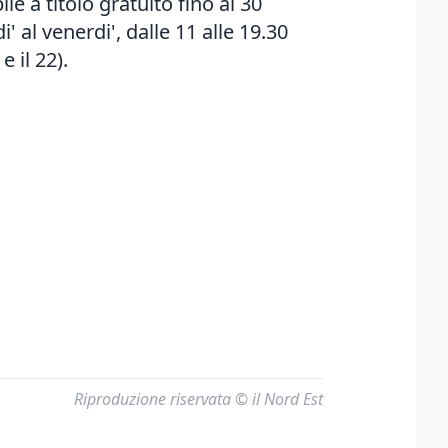
le a titolo gratuito fino al 30
al venerdi', dalle 11 alle 19.30
e il 22).
Riproduzione riservata © il Nord Est