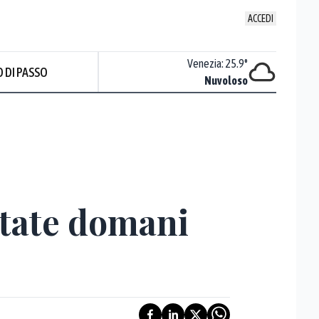
ACCEDI
Udine
:
23.3
°
Venezia
:
25.9
°
 DI PASSO
Temporali
Nuvoloso
Prev
ttate domani