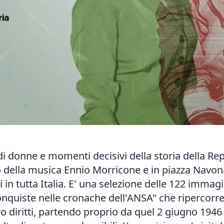
i donne e momenti decisivi della storia della Re
co della musica Ennio Morricone e in piazza Navo
i in tutta Italia. E' una selezione delle 122 imma
conquiste nelle cronache dell'ANSA" che ripercor
ro diritti, partendo proprio da quel 2 giugno 194