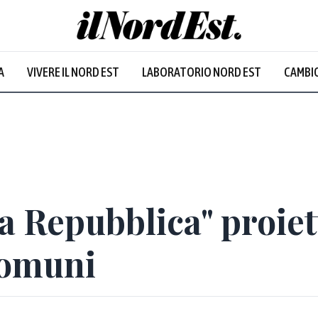
A
VIVERE IL NORD EST
LABORATORIO NORD EST
CAMBIO
a Repubblica" proie
Comuni