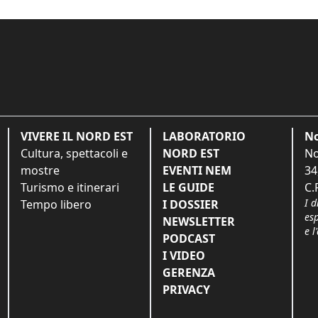
VIVERE IL NORD EST
LABORATORIO
No
Cultura, spettacoli e
NORD EST
No
mostre
EVENTI NEM
34
Turismo e itinerari
LE GUIDE
C.
I d
Tempo libero
I DOSSIER
es
NEWSLETTER
e l
PODCAST
I VIDEO
GERENZA
PRIVACY