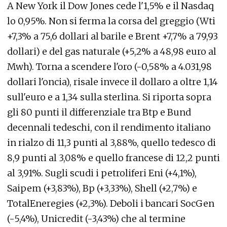
A New York il Dow Jones cede l'1,5% e il Nasdaq
lo 0,95%. Non si ferma la corsa del greggio (Wti
+7,3% a 75,6 dollari al barile e Brent +7,7% a 79,93
dollari) e del gas naturale (+5,2% a 48,98 euro al
Mwh). Torna a scendere l'oro (-0,58% a 4.031,98
dollari l'oncia), risale invece il dollaro a oltre 1,14
sull'euro e a 1,34 sulla sterlina. Si riporta sopra
gli 80 punti il differenziale tra Btp e Bund
decennali tedeschi, con il rendimento italiano
in rialzo di 11,3 punti al 3,88%, quello tedesco di
8,9 punti al 3,08% e quello francese di 12,2 punti
al 3,91%. Sugli scudi i petroliferi Eni (+4,1%),
Saipem (+3,83%), Bp (+3,33%), Shell (+2,7%) e
TotalEneregies (+2,3%). Deboli i bancari SocGen
(-5,4%), Unicredit (-3,43%) che al termine