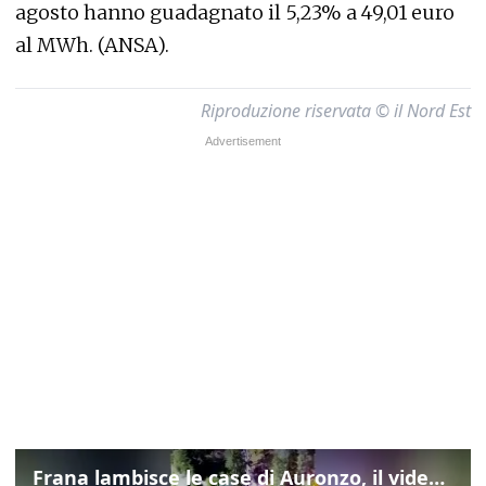
agosto hanno guadagnato il 5,23% a 49,01 euro
al MWh. (ANSA).
Riproduzione riservata © il Nord Est
Frana lambisce le case di Auronzo, il video dall'elicottero dei vigili del fuoco