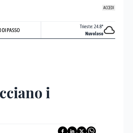
ACCEDI
Venezia
:
24.3
°
Trieste
:
24.8
°
 DI PASSO
Nuvoloso
Nuvoloso
cciano i