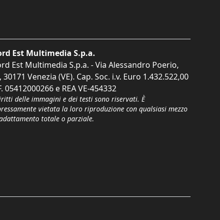
rd Est Multimedia S.p.a.
rd Est Multimedia S.p.a. - Via Alessandro Poerio,
, 30171 Venezia (VE). Cap. Soc. i.v. Euro 1.432.522,00
F. 05412000266 e REA VE-454332
iritti delle immagini e dei testi sono riservati. È
pressamente vietata la loro riproduzione con qualsiasi mezzo
'adattamento totale o parziale.