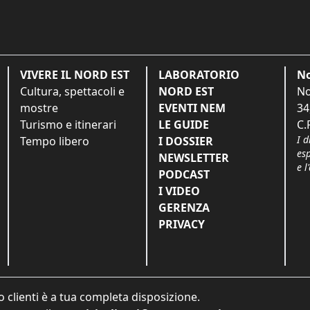
VIVERE IL NORD EST
LABORATORIO
No
Cultura, spettacoli e
NORD EST
No
mostre
EVENTI NEM
34
Turismo e itinerari
LE GUIDE
C.
I d
Tempo libero
I DOSSIER
es
NEWSLETTER
e l
PODCAST
I VIDEO
GERENZA
PRIVACY
o clienti è a tua completa disposizione.