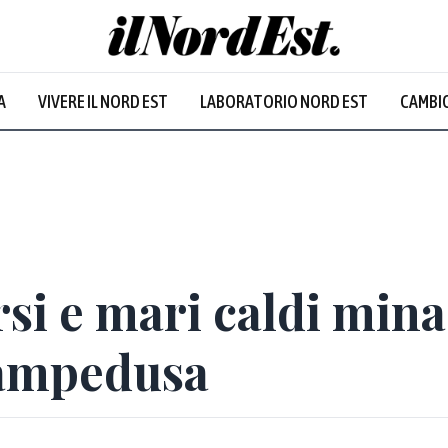
Udine
:
22.6
°
A
VIVERE IL NORD EST
LABORATORIO NORD EST
CAMBIO
Nuvoloso
si e mari caldi mina
Lampedusa