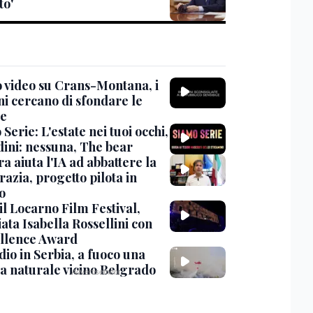
to'
 video su Crans-Montana, i
ni cercano di sfondare le
te
Serie: L'estate nei tuoi occhi,
dini: nessuna, The bear
ra aiuta l'IA ad abbattere la
azia, progetto pilota in
o
 il Locarno Film Festival,
ata Isabella Rossellini con
ellence Award
io in Serbia, a fuoco una
va naturale vicino Belgrado