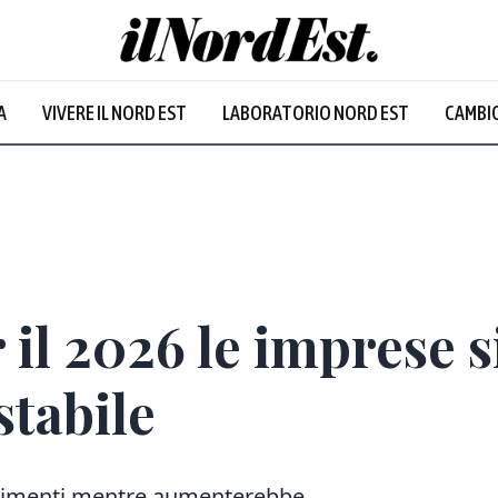
A
VIVERE IL NORD EST
LABORATORIO NORD EST
CAMBIO
Prevalentem
r il 2026 le imprese 
tabile
stimenti mentre aumenterebbe