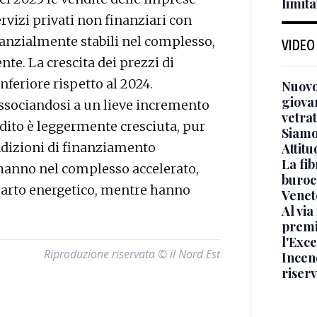
limita
ervizi privati non finanziari con
anzialmente stabili nel complesso,
VIDEO
te. La crescita dei prezzi di
inferiore rispetto al 2024.
Nuovo
giova
ssociandosi a un lieve incremento
vetra
edito è leggermente cresciuta, pur
Siamo 
ndizioni di finanziamento
Attitu
La fib
i hanno nel complesso accelerato,
burocr
parto energetico, mentre hanno
Venet
Al via
premi
l'Exc
Riproduzione riservata © il Nord Est
Incend
riser