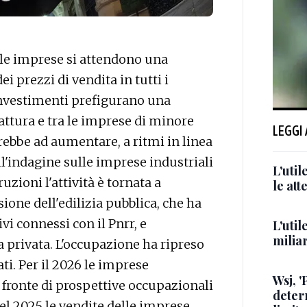
 le imprese si attendono una
 prezzi di vendita in tutti i
investimenti prefigurano una
attura e tra le imprese di minore
LEGGI
ebbe ad aumentare, a ritmi in linea
ll'indagine sulle imprese industriali
L'uti
uzioni l'attività è tornata a
le att
sione dell'edilizia pubblica, che ha
vi connessi con il Pnrr, e
L'util
milia
ia privata. L'occupazione ha ripreso
i. Per il 2026 le imprese
Wsj, '
a fronte di prospettive occupazionali
deter
l 2025 le vendite delle imprese