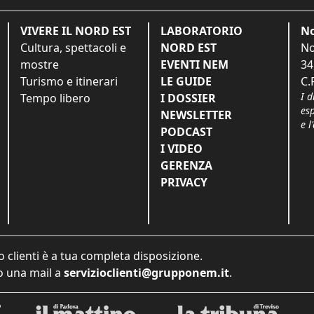
VIVERE IL NORD EST
LABORATORIO
No
Cultura, spettacoli e
NORD EST
No
mostre
EVENTI NEM
34
Turismo e itinerari
LE GUIDE
C.
I d
Tempo libero
I DOSSIER
es
NEWSLETTER
e l
PODCAST
I VIDEO
GERENZA
PRIVACY
o clienti è a tua completa disposizione.
 una mail a
servizioclienti@grupponem.it
.