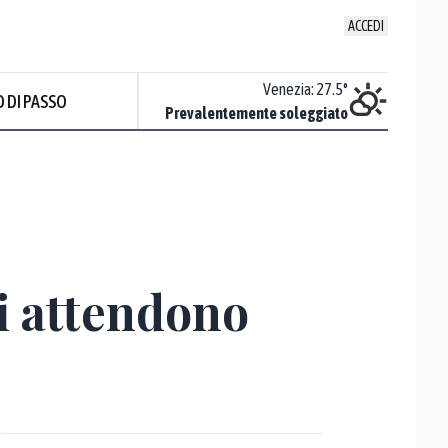
ACCEDI
Udine
:
28.2
°
Venezia
:
27.5
°
 DI PASSO
ente soleggiato
Prevalentemente soleggiato
si attendono