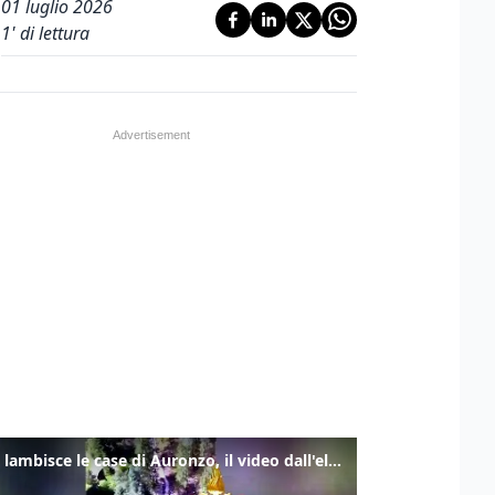
01 luglio 2026
1
' di lettura
Frana lambisce le case di Auronzo, il video dall'elicottero dei vigili del fuoco