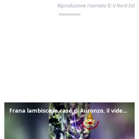
Riproduzione riservata © il Nord Est
Frana lambisce le case di Auronzo, il video dall'elicottero dei vigili del fuoco