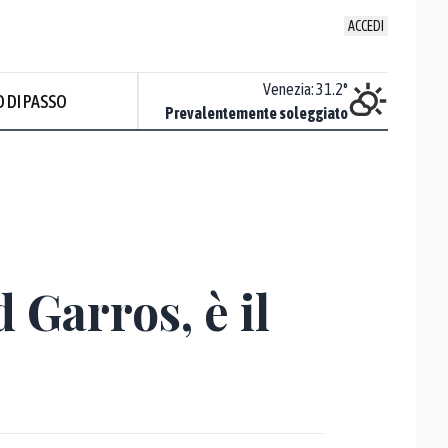
ACCEDI
Udine
:
32.5
°
Venezia
:
31.2
°
 DI PASSO
Nuvoloso
Prevalentemente soleggiato
Prev
 Garros, è il