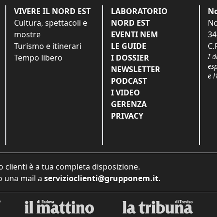
VIVERE IL NORD EST
LABORATORIO
No
Cultura, spettacoli e
NORD EST
No
mostre
EVENTI NEM
34
Turismo e itinerari
LE GUIDE
C.
I d
Tempo libero
I DOSSIER
es
NEWSLETTER
e l
PODCAST
I VIDEO
GERENZA
PRIVACY
o clienti è a tua completa disposizione.
 una mail a
servizioclienti@grupponem.it
.