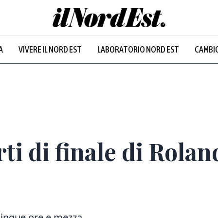
A
VIVERE IL NORD EST
LABORATORIO NORD EST
CAMBIO
ti di finale di Roland
 cinque ore e mezza