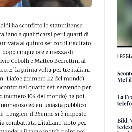
ldi ha sconfitto lo statunitense
taliano a qualificarsi per i quarti di
arrivata al quinto set con il risultato
 6-4 dopo cinque ore e mezza di
LEGGI
io Cobolli e Matteo Berrettini al
o. E' la prima volta per tre italiani
Sconto
am. Tiafoe (numero 22 del mondo)
Mef i
incontro nel quarto set, servendo per
ald (numero 104 del mondo) ha poi
La Fr
telef
un numeroso ed entusiasta pubblico
ne-Lenglen, il 25enne si è imposto
Bild, 
ia combattuta. L'italiano, noto per
tedes
attendere il terzo match point per