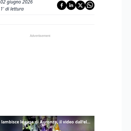
02 giugno 2026
1
' di lettura
Frana lambisce le case di Auronzo, il video dall'elicottero dei vigili del fuoco