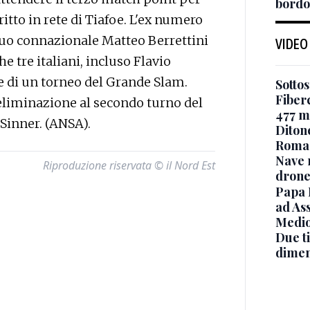
bordo
dritto in rete di Tiafoe. L'ex numero
suo connazionale Matteo Berrettini
VIDEO
he tre italiani, incluso Flavio
le di un torneo del Grande Slam.
Sottos
Fiberc
'eliminazione al secondo turno del
477 mi
Sinner. (ANSA).
Diton
Roma
Nave 
Riproduzione riservata © il Nord Est
drone
Papa 
ad Ass
Medio
Due ti
dimen