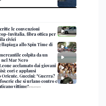
'
critte le convenzioni
op-Invitalia, fibra ottica per
la civici
ellapiaga allo Spin Time di
mercantile colpita da un
 nel Mar Nero
Leone acclamato dai giovani
isi: cori e applausi
 Oriente, Guccini: "Guerra?
foserie che si urlano contro e
ticano vittime"