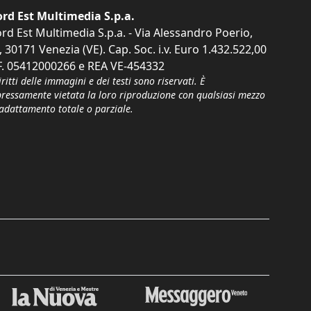
rd Est Multimedia S.p.a.
rd Est Multimedia S.p.a. - Via Alessandro Poerio,
, 30171 Venezia (VE). Cap. Soc. i.v. Euro 1.432.522,00
F. 05412000266 e REA VE-454332
iritti delle immagini e dei testi sono riservati. È
pressamente vietata la loro riproduzione con qualsiasi mezzo
'adattamento totale o parziale.