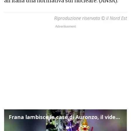
all'Italia una normativa sul nucleare. (ANSA).
Riproduzione riservata © il Nord Est
Frana lambisce le case di Auronzo, il video dall'elicottero dei vigili del fuoco