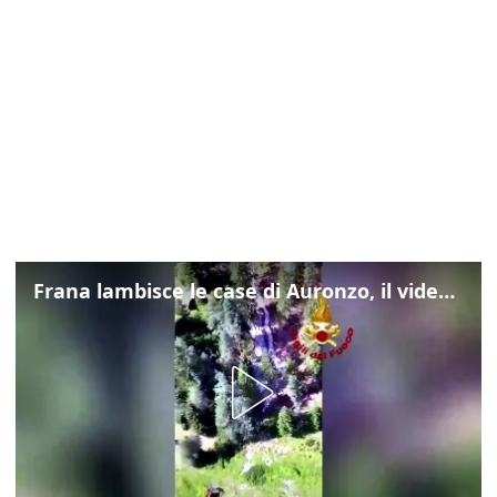
Frana lambisce le case di Auronzo, il video dall'elicottero dei vigili del fuoco