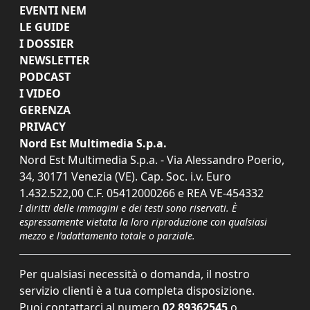
EVENTI NEM
LE GUIDE
I DOSSIER
NEWSLETTER
PODCAST
I VIDEO
GERENZA
PRIVACY
Nord Est Multimedia S.p.a.
Nord Est Multimedia S.p.a. - Via Alessandro Poerio,
34, 30171 Venezia (VE). Cap. Soc. i.v. Euro
1.432.522,00 C.F. 05412000266 e REA VE-454332
I diritti delle immagini e dei testi sono riservati. È
espressamente vietata la loro riproduzione con qualsiasi
mezzo e l'adattamento totale o parziale.
Per qualsiasi necessità o domanda, il nostro
servizio clienti è a tua completa disposizione.
Puoi contattarci al numero
02 89362545
o