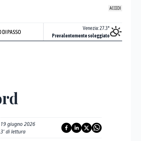
ACCEDI
Udine
:
24.1
°
Venezia
:
27.3
°
 DI PASSO
Nuvoloso
Prevalentemente soleggiato
Prev
ord
19 giugno 2026
3
' di lettura