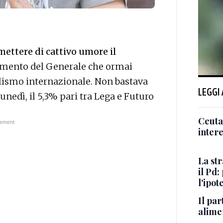
mettere di cattivo umore il
hiamento del Generale che ormai
alismo internazionale. Non bastava
LEGGI
nedì, il 5,3% pari tra Lega e Futuro
Ceuta,
intere
La st
il Pd:
l'ipot
Il par
alimen