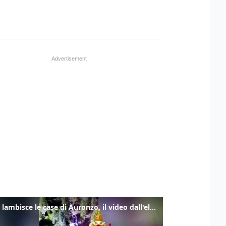
Frana lambisce le case di Auronzo, il video dall'elicottero dei vigili del fuoco