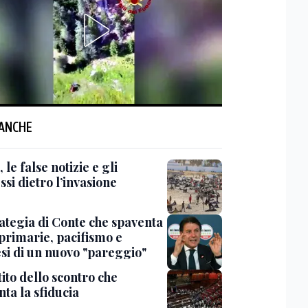
 ANCHE
 le false notizie e gli
ssi dietro l’invasione
rategia di Conte che spaventa
 primarie, pacifismo e
esi di un nuovo "pareggio"
tito dello scontro che
ta la sfiducia