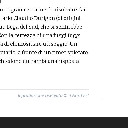
i.
i una grana enorme da risolvere: far
etario Claudio Durigon (di origini
sua Lega del Sud, che si sentirebbe
Con la certezza di una fuggi fuggi
za di elemosinare un seggio. Un
retario, a fronte di un timer spietato
ichiedono entrambi una risposta
Riproduzione riservata © il Nord Est