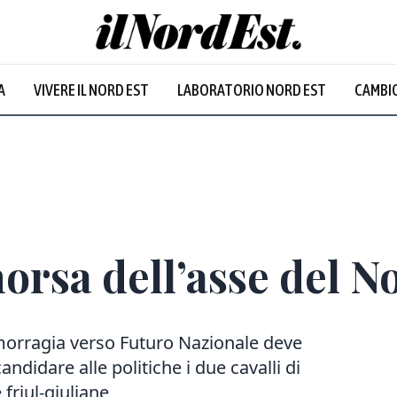
A
VIVERE IL NORD EST
LABORATORIO NORD EST
CAMBIO
morsa dell’asse del N
emorragia verso Futuro Nazionale deve
ndidare alle politiche i due cavalli di
 friul-giuliane