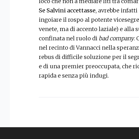
loco che non a mediare liti tra comar
Se Salvini accettasse
, avrebbe infatt
ingoiare il rospo al potente vicesegr
venete, ma di accento laziale) e alla 
confinata nel ruolo di
bad company
. 
nel recinto di Vannacci nella speran
rebus di difficile soluzione per il seg
e di una premier preoccupata, che r
rapida e senza più indugi.