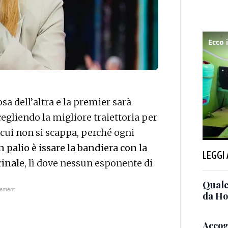
osa dell’altra e la premier sarà
cegliendo la migliore traiettoria per
 cui non si scappa, perché ogni
n palio è issare la bandiera con la
LEGGI
rinal
e, lì dove nessun esponente di
Qualc
da H
Accogl