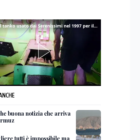
Ecco il tanko usato dai Serenissimi nel 1997 per il blitz a San Marco
 ANCHE
he buona notizia che arriva
ormuz
iere tutti è impossibile ma