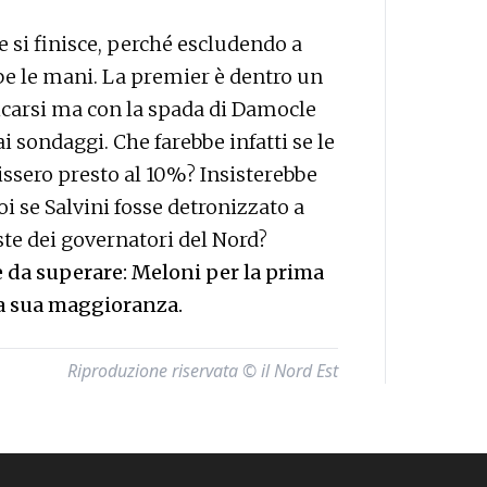
 si finisce, perché escludendo a
bbe le mani. La premier è dentro un
ricarsi ma con la spada di Damocle
i sondaggi. Che farebbe infatti se le
issero presto al 10%? Insisterebbe
i se Salvini fosse detronizzato a
ste dei governatori del Nord?
ie da superare: Meloni per la prima
 la sua maggioranza.
Riproduzione riservata © il Nord Est