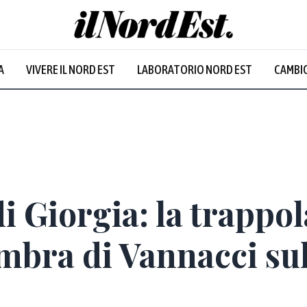
A
VIVERE IL NORD EST
LABORATORIO NORD EST
CAMBIO
Prevalentem
i Giorgia: la trappol
ombra di Vannacci sul