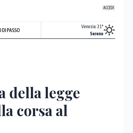
ACCEDI
Udine
:
31.3
°
Venezia
:
31
°
 DI PASSO
ente soleggiato
Sereno
Prev
a della legge
la corsa al