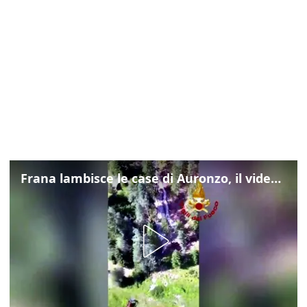
Frana lambisce le case di Auronzo, il video dall'elicottero dei vigili del fuoco