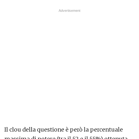
Il clou della questione è però la percentuale
massima di potere (tra il 52 e il 55%) ottenuta