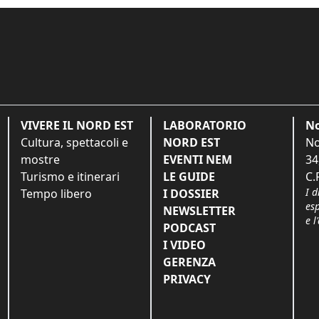
VIVERE IL NORD EST
LABORATORIO
No
Cultura, spettacoli e
NORD EST
No
mostre
EVENTI NEM
34
Turismo e itinerari
LE GUIDE
C.
I d
Tempo libero
I DOSSIER
es
NEWSLETTER
e l
PODCAST
I VIDEO
GERENZA
PRIVACY