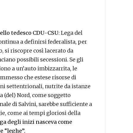
dello tedesco CDU-CSU
: Lega del
ontinua a definirsi federalista, per
 si riscopre così lacerato da
iano possibili secessioni. Se gli
dono a un’auto imbizzarrita, le
mmesso che estese risorse di
i settentrionali, nutrite da istanze
ga (del) Nord, come soggetto
le di Salvini, sarebbe sufficiente a
ie, come ai tempi gloriosi della
Lega degli inizi nasceva come
e “leghe”.