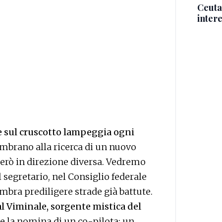
Ceuta,
intere
e sul cruscotto lampeggia ogni
embrano alla ricerca di un nuovo
erò in direzione diversa. Vedremo
 segretario, nel Consiglio federale
mbra prediligere strade già battute.
al Viminale, sorgente mistica del
e la nomina di un co-pilota: un