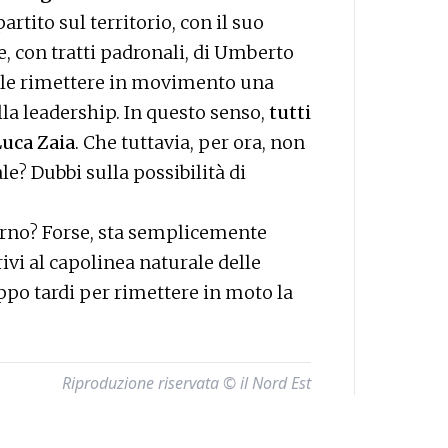
artito sul territorio, con il suo
e, con tratti padronali, di Umberto
bile rimettere in movimento una
lla leadership. In questo senso,
tutti
Luca Zaia
. Che tuttavia, per ora, non
e? Dubbi sulla possibilità di
erno? Forse, sta semplicemente
rivi al capolinea naturale delle
oppo tardi per rimettere in moto la
Riproduzione riservata © il Nord Est