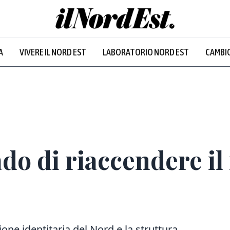
A
VIVERE IL NORD EST
LABORATORIO NORD EST
CAMBIO
Prevalentem
ado di riaccendere i
one identitaria del Nord e la struttura