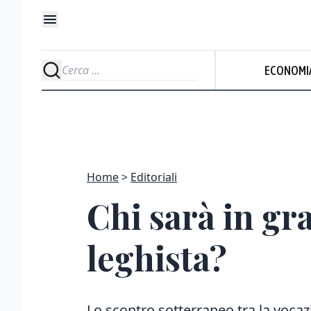
ECONOMI
Home
Editoriali
Chi sarà in gr
leghista?
Lo scontro sotterraneo tra la vocazi