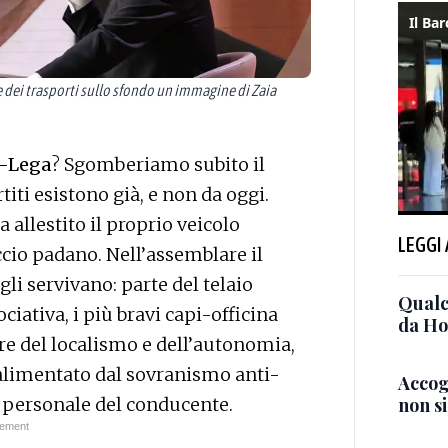
e dei trasporti sullo sfondo un immagine di Zaia
a-Lega
? Sgomberiamo subito il
ti esistono già, e non da oggi.
a allestito il proprio veicolo
LEGGI
ccio padano. Nell’assemblare il
li servivano: parte del telaio
Qualc
ciativa, i più bravi capi-officina
da H
ore del localismo e dell’autonomia,
 alimentato dal sovranismo anti-
Accogl
non si
l personale del conducente.