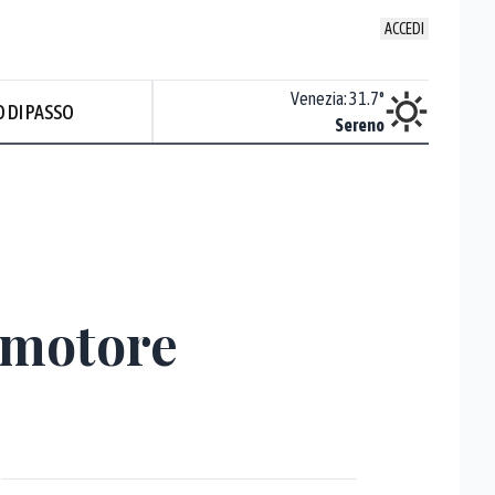
ACCEDI
Udine
:
34.4
°
Venezia
:
31.7
°
 DI PASSO
ente soleggiato
Sereno
l motore