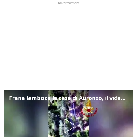
Frana lambisce le case di Auronzo, il video dall'elicottero dei vigili del fuoco