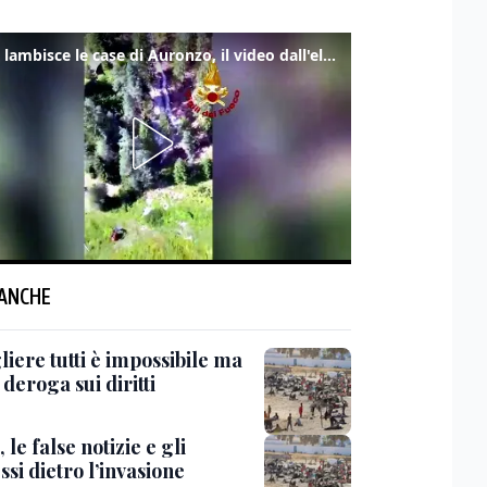
Frana lambisce le case di Auronzo, il video dall'elicottero dei vigili del fuoco
 ANCHE
iere tutti è impossibile ma
 deroga sui diritti
 le false notizie e gli
ssi dietro l’invasione