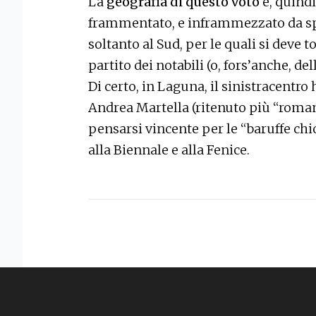
La
geografia di questo voto
è, quind
frammentato, e inframmezzato da spe
soltanto al Sud, per le quali si deve 
partito dei notabili (o, fors’anche, del
Di certo, in Laguna, il sinistracentro 
Andrea Martella (ritenuto più “roman
pensarsi vincente per le “baruffe chi
alla Biennale e alla Fenice.