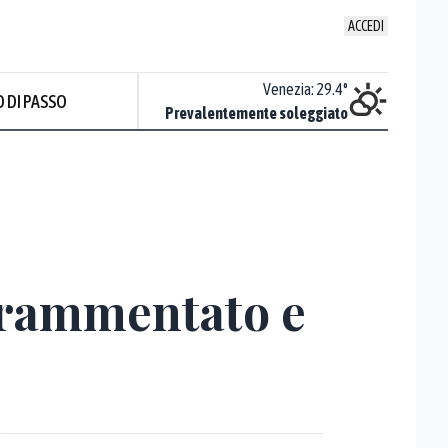
ACCEDI
Udine
:
30
°
Venezia
:
29.4
°
 DI PASSO
ente soleggiato
Prevalentemente soleggiato
 frammentato e