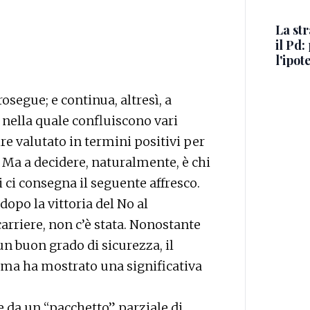
La st
il Pd:
l'ipot
segue; e continua, altresì, a
 nella quale confluiscono vari
e valutato in termini positivi per
 Ma a decidere, naturalmente, è chi
ni ci consegna il seguente affresco.
 dopo la vittoria del No al
arriere, non c’è stata. Nonostante
un buon grado di sicurezza, il
 ma ha mostrato una significativa
e da un “pacchetto” parziale di