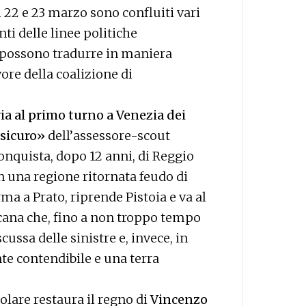
l 22 e 23 marzo sono confluiti vari
onti delle linee politiche
i possono tradurre in maniera
vore della coalizione di
ria al primo turno a Venezia dei
 sicuro»
dell’assessore-scout
onquista, dopo 12 anni, di Reggio
n una regione ritornata feudo di
rma a Prato, riprende Pistoia e va al
scana che, fino a non troppo tempo
ussa delle sinistre e, invece, in
e contendibile e una terra
olare restaura il regno di
Vincenzo