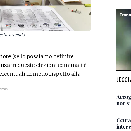
estra in tenuta
ttore
(se lo possiamo definire
uenza in queste elezioni comunali è
percentuali in meno rispetto alla
LEGGI
Accogl
non si
Ceuta,
intere