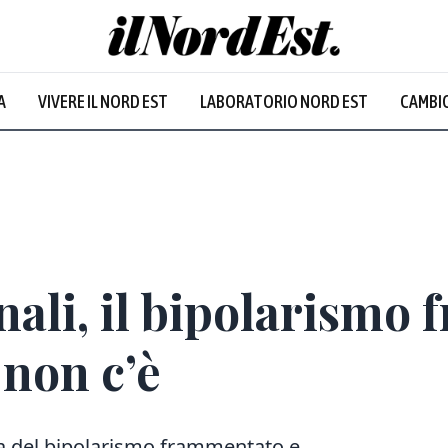
A
VIVERE IL NORD EST
LABORATORIO NORD EST
CAMBIO
Prevalentem
ali, il bipolarismo
 non c’è
la del bipolarismo frammentato e