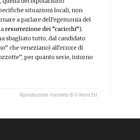
i, quella del bipolarismo
cifiche situazioni locali, non
tornare a parlare dell’egemonia del
la
resurrezione dei “cacicchi”
).
ha sbagliato tutto, dal candidato
o” che veneziano) all’errore di
ozzotte”, per quanto serie, intorno
Riproduzione riservata © il Nord Est