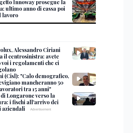
ogetto Innoway prosegue la
a: ultimo anno di cassa poi
al lavoro
rolux, Alessandro Ciriani
a il centrosinistra: avete
 voi i regolamenti che ci
golano
i (Cisl): "Calo demografico,
revigiano mancheranno 50
avoratori tra 15 anni"
o di Longarone verso la
ra: i fischi all'arrivo dei
i aziendali