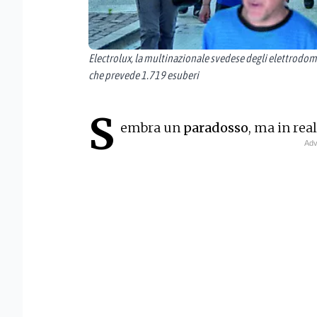
Electrolux, la multinazionale svedese degli elettrodom
che prevede 1.719 esuberi
S
embra un
paradosso
, ma in real