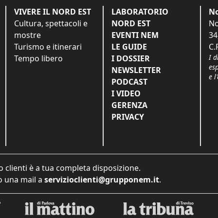
VIVERE IL NORD EST
LABORATORIO
No
Cultura, spettacoli e
NORD EST
No
mostre
EVENTI NEM
34
Turismo e itinerari
LE GUIDE
C.
I d
Tempo libero
I DOSSIER
es
NEWSLETTER
e l
PODCAST
I VIDEO
GERENZA
PRIVACY
o clienti è a tua completa disposizione.
 una mail a
servizioclienti@grupponem.it
.