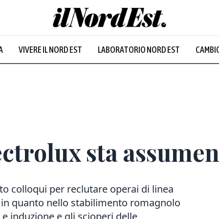
A
VIVERE IL NORD EST
LABORATORIO NORD EST
CAMBIO
lectrolux sta assumen
o colloqui per reclutare operai di linea
 in quanto nello stabilimento romagnolo
s e induzione e gli scioperi delle