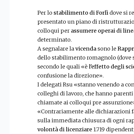
Per lo
stabilimento di Forlì
dove si r
presentato un piano di ristrutturazi
colloqui per
assumere operai di line
determinato.
A segnalare la
vicenda
sono le
Rappr
dello stabilimento romagnolo (dove s
secondo le quali «è
l'effetto degli sc
confusione la direzione».
I delegati Rsu «stanno venendo a co
colleghi di lavoro, che hanno parenti
chiamate ai colloqui pre assunzione
«Contrariamente alle dichiarazioni fa
sulla immediata chiusura di ogni rap
volontà di licenziare
1.719 dipendent