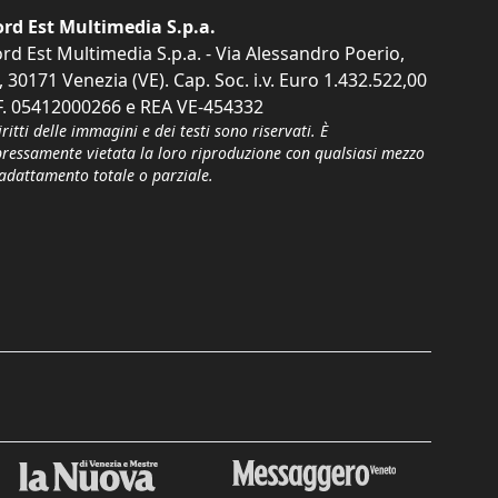
rd Est Multimedia S.p.a.
rd Est Multimedia S.p.a. - Via Alessandro Poerio,
, 30171 Venezia (VE). Cap. Soc. i.v. Euro 1.432.522,00
F. 05412000266 e REA VE-454332
iritti delle immagini e dei testi sono riservati. È
pressamente vietata la loro riproduzione con qualsiasi mezzo
'adattamento totale o parziale.