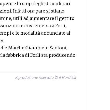
iopero
e lo stop degli straordinari
zioni
. Infatti ora pare si stiano
rmine,
utili ad aumentare il gettito
sunzioni e crisi emersa a Forlì,
tempi e le modalità annunciate ai
a».
 delle Marche Giampiero Santoni,
«la
fabbrica di Forlì
sta
producendo
Riproduzione riservata © il Nord Est