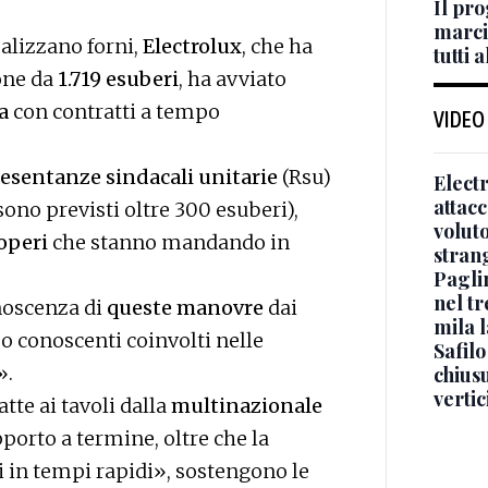
Il pr
marci
ealizzano forni,
Electrolux
, che ha
tutti 
one da
1.719 esuberi
, ha avviato
a
con contratti a tempo
VIDEO
esentanze sindacali unitarie
(Rsu)
Elect
attacc
ono previsti oltre 300 esuberi),
voluto
ioperi
che stanno mandando in
stran
Paglin
nel t
noscenza di
queste manovre
dai
mila l
 o conoscenti coinvolti nelle
Safil
».
chiusu
vertic
tte ai tavoli dalla
multinazionale
porto a termine, oltre che la
i in tempi rapidi», sostengono le