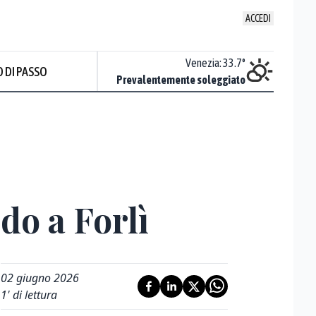
ACCEDI
Udine
:
34.5
°
Venezia
:
33.7
°
 DI PASSO
Nuvoloso
Prevalentemente soleggiato
Prev
do a Forlì
02 giugno 2026
1
' di lettura