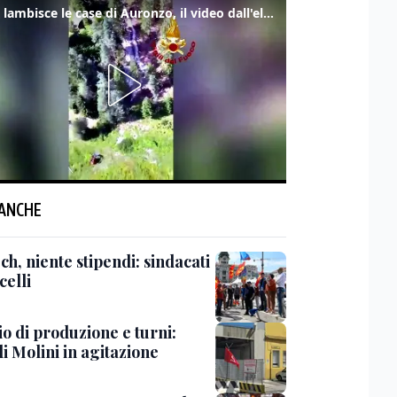
Frana lambisce le case di Auronzo, il video dall'elicottero dei vigili del fuoco
 ANCHE
ch, niente stipendi: sindacati
celli
o di produzione e turni:
i Molini in agitazione