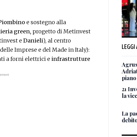
 Piombino
e sostegno alla
ieria green,
progetto di Metinvest
tinvest e
Danieli
), al centro
LEGGI
delle Imprese e del Made in Italy):
i a forni elettrici e
infrastrutture
Agrus
Adriat
piano
21 In
la vi
La pa
debit