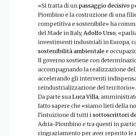
«Si tratta di un
passaggio decisivo
pe
Piombino e la costruzione di una fili
competitiva e sostenibile» ha comme
del Made in Italy,
Adolfo Urso
, «parl
investimenti industriali in Europa, 
sostenibilità ambientale
e occupazio
Il governo sostiene con determinaz
accompagnando la realizzazione delle
accelerando gli interventi indispensa
reindustrializzazione del territorio».
Da parte sua
Luca Villa
, amministrat
fatto sapere che «siamo lieti della n
l’intuizione di tutti i
sottoscrittori d
Adria-Piombino e tra questi in partico
ringraziamento per aver reperito le r