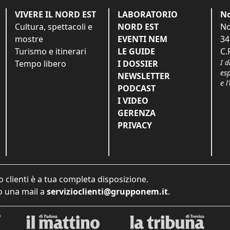
VIVERE IL NORD EST
LABORATORIO
No
Cultura, spettacoli e
NORD EST
No
mostre
EVENTI NEM
34
Turismo e itinerari
LE GUIDE
C.
I d
Tempo libero
I DOSSIER
es
NEWSLETTER
e l
PODCAST
I VIDEO
GERENZA
PRIVACY
o clienti è a tua completa disposizione.
 una mail a
servizioclienti@grupponem.it
.