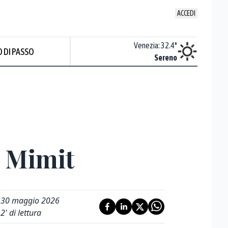
ACCEDI
Udine
:
32.9
°
Venezia
:
32.4
°
 DI PASSO
Nuvoloso
Sereno
l Mimit
30 maggio 2026
2
' di lettura