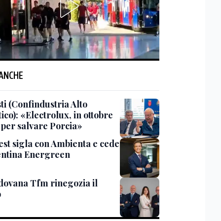
 ANCHE
ti (Confindustria Alto
ico): «Electrolux, in ottobre
 per salvare Porcia»
vest sigla con Ambienta e cede
centina Energreen
dovana Tfm rinegozia il
o