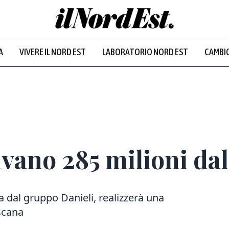
A
VIVERE IL NORD EST
LABORATORIO NORD EST
CAMBIO
vano 285 milioni da
a dal gruppo Danieli, realizzerà una
oscana