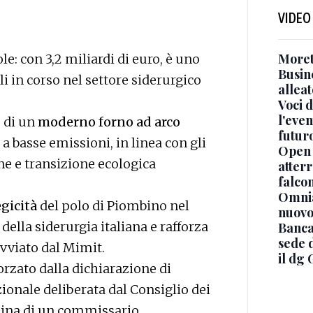
VIDEO
Moret
: con 3,2 miliardi di euro, è uno
Busin
li in corso nel settore siderurgico
alleat
Voci d
l'even
 di un
moderno forno ad arco
futur
a basse emissioni, in linea con gli
Open 
e e transizione ecologica
atterr
falcon
Omnia
gicità
del polo di Piombino nel
nuovo
della siderurgia italiana e rafforza
Banca
sede 
avviato dal Mimit.
il dg 
orzato dalla dichiarazione di
ionale deliberata dal Consiglio dei
omina di un commissario