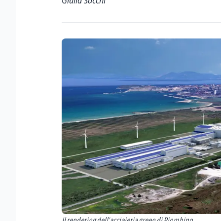
Giulia Sacchi
Il rendering dell'acciaieria green di Piombino